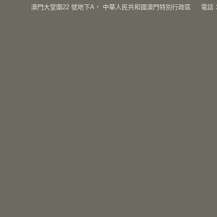
澳門大堂圍
22
號地下
A
，
中華人民共和國澳門特別行政區
電話