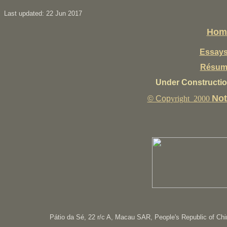
L
ast updated:
22 Jun 2017
Hom
Essay
Résum
Under Constructi
Not
© Cop
yright 2000
Pátio da Sé, 22 r/c A, Macau
SAR, People's Republic of Chi